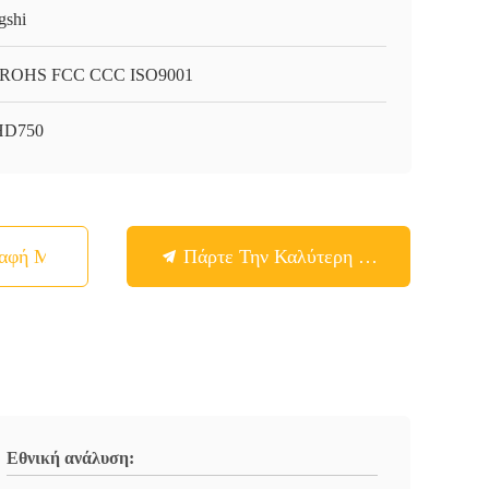
gshi
 ROHS FCC CCC ISO9001
HD750
παφή Με
Πάρτε Την Καλύτερη Τιμή
Εθνική ανάλυση: