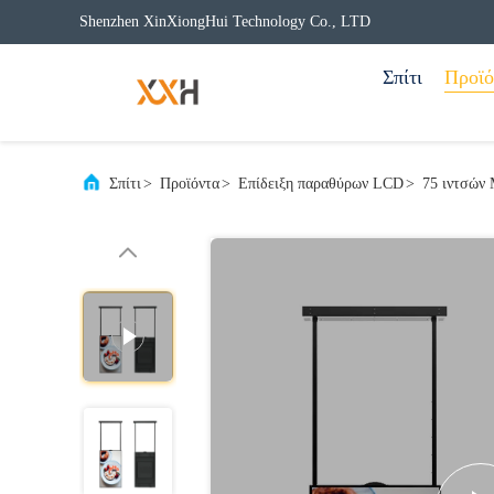
Shenzhen XinXiongHui Technology Co., LTD
Σπίτι
Προϊό
Σπίτι
>
Προϊόντα
>
Επίδειξη παραθύρων LCD
>
75 ιντσών