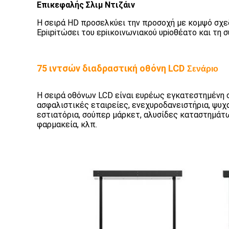
Επικεφαλής
Σλιμ Ντιζάιν
Η σειρά HD προσελκύει την προσοχή με κομψό σχεδ
Εpiιpiτώσει του εpiικοινωνιακού υpiοθέατο και τη
75 ιντσών διαδραστική οθόνη LCD
Σενάριο
Η σειρά οθόνων LCD είναι ευρέως εγκατεστημένη σ
ασφαλιστικές εταιρείες, ενεχυροδανειστήρια, ψυχ
εστιατόρια, σούπερ μάρκετ, αλυσίδες καταστημάτω
φαρμακεία, κλπ.