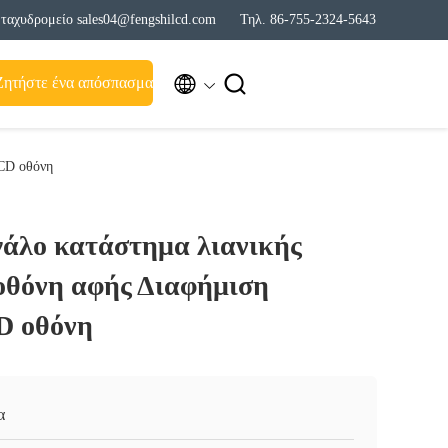
ταχυδρομείο sales04@fengshilcd.com
Τηλ. 86-755-2324-5643


Ζητήστε ένα απόσπασμα
LCD οθόνη
γάλο κατάστημα λιανικής
οθόνη αφής Διαφήμιση
D οθόνη
α