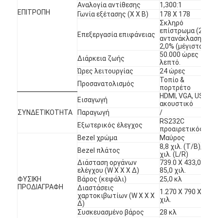
Αναλογία αντίθεσης
1,300:1
Περίπου εμείς
ΕΠΙΤΡΟΠΗ
Γωνία εξέτασης (Χ Χ Β)
178 X 178
Σκληρό
Γύρος εργοστασίων
επίστρωμα (2H),
Επεξεργασία επιφάνειας
αντανάκλαση
2,0% (μέγιστο)
Ποιοτικός έλεγχος
50.000 ώρες
Διάρκεια ζωής
λεπτό.
Ώρες λειτουργίας
24 ώρες
Μας ελάτε σε επαφή με
Τοπίο &
Προσανατολισμός
πορτρέτο
Ειδήσεις
HDMI, VGA, USB,
Εισαγωγή
ακουστικό
ΣΥΝΔΕΤΙΚΟΤΗΤΑ
Παραγωγή
/
συνομιλία τώρα
RS232C
Εξωτερικός έλεγχος
προαιρετικός
Bezel χρώμα
Μαύρος
8,8 χιλ. (T/B), 8,8
Bezel πλάτος
χιλ. (L/R)
Επίδειξη παραθύρων LCD
Διάσταση οργάνων
739.0 X 433,0 X
ελέγχου (W Χ Χ Χ Δ)
85,0 χιλ.
ΦΥΣΙΚΗ
Βάρος (κεφάλι)
25,0 κλ
πλαισιωμένη διπλάσιο οθόνη LCD
ΠΡΟΔΙΑΓΡΑΦΗ
Διαστάσεις
1.270 X 790 X 230
χαρτοκιβωτίων (W Χ Χ Χ
χιλ.
Υπαίθρια επίδειξη LCD
Δ)
Συσκευασμένο βάρος
28 κλ