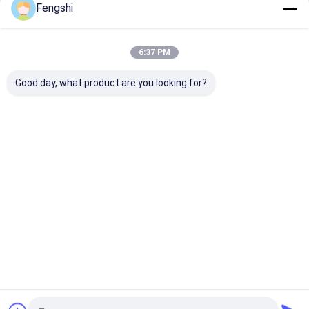
Fengshi
6:37 PM
Good day, what product are you looking for?
55 ιντσών 3500 νιτς
Οθόνη παραθύρου
Οθόνη παραθύ
Υπερ λεπτή
μονής όψης 21,5
μονής όψης 21
δυναμική οθόνη
ιντσών FHD
ιντσών FHD
Διαφήμιση οθόνη
2000nits για
2000nits για
παράθυρο ψηφιακή
εστιατόριο
εστιατόριο
Καλύτερη τιμή
Καλύτερη τιμή
Καλύτερη 
σήμανση για
καταστήματα
λιανικής πώλησης
Αρχική Σελίδα
Περίπου εμείς
Desktop Site
Χάρτης ιστότοπου
Πολιτική μυστικότητας
Ποιότητα
Επίδειξη παραθύρων LCD
Κίνα εργοστάσιο.Copyright ©
2026 Shenzhen XinXiongHui Technology Co., LTD. All Rights
Reserved.