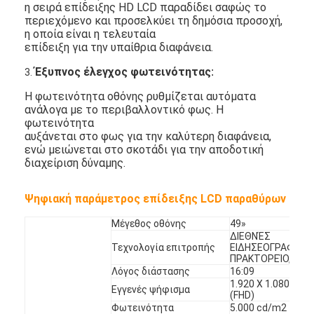
η σειρά επίδειξης HD LCD παραδίδει σαφώς το
περιεχόμενο και προσελκύει τη δημόσια προσοχή,
η οποία είναι η τελευταία
επίδειξη για την υπαίθρια διαφάνεια.
Έξυπνος έλεγχος φωτεινότητας
:
3.
Η φωτεινότητα οθόνης ρυθμίζεται αυτόματα
ανάλογα με το περιβαλλοντικό φως. Η
φωτεινότητα
αυξάνεται στο φως για την καλύτερη διαφάνεια,
ενώ μειώνεται στο σκοτάδι για την αποδοτική
διαχείριση δύναμης.
Ψηφιακή παράμετρος επίδειξης LCD παραθύρων
Μέγεθος οθόνης
49»
Σπίτι
ΔΙΕΘΝΈΣ
Τεχνολογία επιτροπής
ΕΙΔΗΣΕΟΓΡΑΦΙΚΌ
ΠΡΑΚΤΟΡΕΊΟ,
Προϊόντα
Λόγος διάστασης
16:09
1.920 X 1.080
Εγγενές ψήφισμα
(FHD)
Βίντεο
Φωτεινότητα
5.000 cd/m2