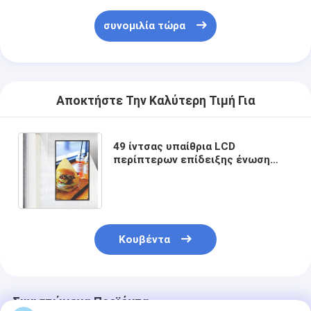
συνομιλία τώρα
Αποκτήστε Την Καλύτερη Τιμή Για
49 ίντσας υπαίθρια LCD
περίπτερων επίδειξης ένωση
τοίχων παραθύρων διαφήμισης
φωτός του ήλιου αναγνώσιμη
Κουβέντα
Συνιστώμενα Προϊόντα