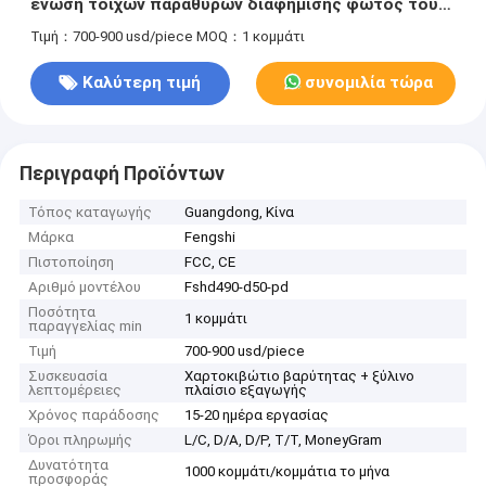
ένωση τοίχων παραθύρων διαφήμισης φωτός του
ήλιου αναγνώσιμη
Τιμή：700-900 usd/piece
MOQ：1 κομμάτι
Καλύτερη τιμή
συνομιλία τώρα
Περιγραφή Προϊόντων
Τόπος καταγωγής
Guangdong, Κίνα
Μάρκα
Fengshi
Πιστοποίηση
FCC, CE
Αριθμό μοντέλου
Fshd490-d50-pd
Ποσότητα
1 κομμάτι
παραγγελίας min
Τιμή
700-900 usd/piece
Συσκευασία
Χαρτοκιβώτιο βαρύτητας + ξύλινο
λεπτομέρειες
πλαίσιο εξαγωγής
Χρόνος παράδοσης
15-20 ημέρα εργασίας
Όροι πληρωμής
L/C, D/A, D/P, T/T, MoneyGram
Δυνατότητα
1000 κομμάτι/κομμάτια το μήνα
προσφοράς