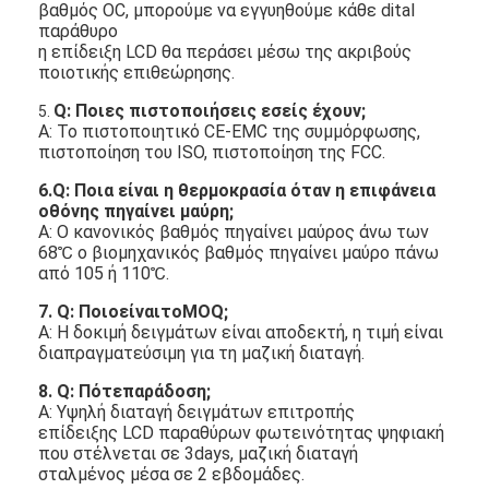
βαθμός OC, μπορούμε να εγγυηθούμε κάθε dital
παράθυρο
η επίδειξη LCD θα περάσει μέσω της ακριβούς
ποιοτικής επιθεώρησης.
Q: Ποιες πιστοποιήσεις εσείς έχουν;
5.
Α: Το πιστοποιητικό CE-EMC της συμμόρφωσης,
πιστοποίηση του ISO, πιστοποίηση της FCC.
6.Q: Ποια είναι η θερμοκρασία όταν η επιφάνεια
οθόνης πηγαίνει μαύρη;
Α: Ο κανονικός βαθμός πηγαίνει μαύρος άνω των
68℃ ο βιομηχανικός βαθμός πηγαίνει μαύρο πάνω
από 105 ή 110℃.
7. Q: ΠοιοείναιτοMOQ;
Α: Η δοκιμή δειγμάτων είναι αποδεκτή, η τιμή είναι
διαπραγματεύσιμη για τη μαζική διαταγή.
8. Q: Πότεπαράδοση;
Α: Υψηλή διαταγή δειγμάτων επιτροπής
επίδειξης LCD παραθύρων φωτεινότητας ψηφιακή
που στέλνεται σε 3days, μαζική διαταγή
σταλμένος μέσα σε 2 εβδομάδες.