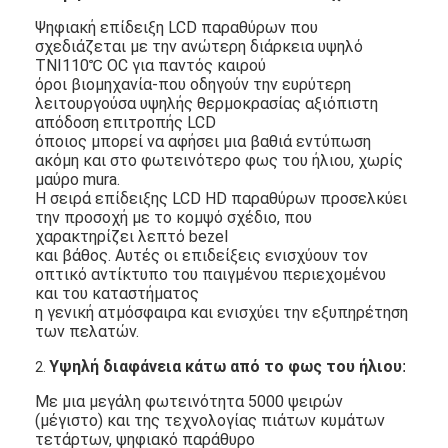
Ψηφιακή επίδειξη LCD παραθύρων που
σχεδιάζεται με την ανώτερη διάρκεια υψηλό
TNI110℃ OC για παντός καιρού
όροι βιομηχανία-που οδηγούν την ευρύτερη
λειτουργούσα υψηλής θερμοκρασίας αξιόπιστη
απόδοση επιτροπής LCD
όποιος μπορεί να αφήσει μια βαθιά εντύπωση
ακόμη και στο φωτεινότερο φως του ήλιου, χωρίς
μαύρο mura.
Η σειρά επίδειξης LCD HD παραθύρων προσελκύει
την προσοχή με το κομψό σχέδιο, που
χαρακτηρίζει λεπτό bezel
και βάθος. Αυτές οι επιδείξεις ενισχύουν τον
οπτικό αντίκτυπο του παιγμένου περιεχομένου
και του καταστήματος
η γενική ατμόσφαιρα και ενισχύει την εξυπηρέτηση
των πελατών.
Υψηλή διαφάνεια κάτω από το φως του ήλιου
:
2.
Με μια μεγάλη φωτεινότητα 5000 ψειρών
(μέγιστο) και της τεχνολογίας πιάτων κυμάτων
τετάρτων, ψηφιακό παράθυρο