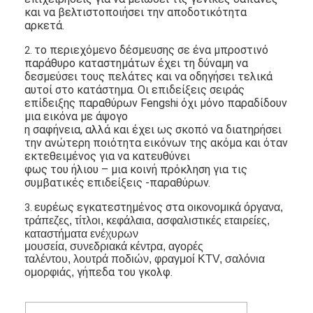
δύναμης
Υπαίθρια ψηφιακή αφίσα
και να βελτιστοποιήσει την αποδοτικότητα
εναλλασσόμενου
αρκετά.
ρεύματος
Τεντωμένη επιτροπή LCD
18Month,
ελεύθερα
το περιεχόμενο δέσμευσης σε ένα μπροστινό
2.
ΕΞΟΥΣΙΟΔΟΤΗΣΗ
ανταλλακτικά,
παράθυρο καταστημάτων έχει τη δύναμη να
τεχνική
δεσμεύσει τους πελάτες και να οδηγήσει τελικά
υποστήριξη
αυτοί στο κατάστημα. Οι επιδείξεις σειράς
επίδειξης παραθύρων Fengshi όχι μόνο παραδίδουν
μια εικόνα με άψογο
η σαφήνεια, αλλά και έχει ως σκοπό να διατηρήσει
την ανώτερη ποιότητα εικόνων της ακόμα και όταν
εκτεθειμένος για να κατευθύνει
φως του ήλιου – μια κοινή πρόκληση για τις
συμβατικές επιδείξεις -παραθύρων.
ευρέως εγκατεστημένος στα
οικονομικά όργανα,
3.
τράπεζες, τίτλοι, κεφάλαια, ασφαλιστικές εταιρείες,
καταστήματα ενέχυρων
μουσεία, συνεδριακά κέντρα, αγορές
ταλέντου, λουτρά ποδιών, φραγμοί KTV, σαλόνια
γήπεδα του γκολφ.
ομορφιάς,