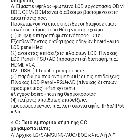
υπηρεσία;
Α: Είμαστε υψηλός-φωτεινό LCD εργοστάσιο ODM
BOE, OEM/ODM είναι διαθέσιμο βασισμένο στις
απαιτήσεις σας.
Προκειμένου να υποστηριχθεί οι διαφορετικοί
πελάτες, είμαστε σε θέση να παρέχουμε:
(1) υψηλή επιτροπή φωτεινότητας LCD:
Εξασθενίζοντας αισθητήρας οδηγών board+auto
LCD panel+led
(2) ανοικτές επιδείξεις πλαισίων LCD: Πίνακας
LCD Panel+PSU+AD (προαιρετική διεπαφή, π.χ.:
HDMI, VGA,
DVI, USB…)+Touch προαιρετικός
(3) παράθυρο που αντιμετωπίζει τις επιδείξεις:
Πίνακας LCD Panel+PSU+AD (πίνακας δικτύων
προαιρετικός) +fan system+
έλεγχος board+housing θερμοκρασίας
(4) πλήρεις υπαίθριες επιδείξεις:
προσαρμοσμένος. π.χ.: λειτουργία αφής, IP55/IP65
κ.λπ.
Q: Ποιο εμπορικό σήμα της OC
4.
χρησιμοποιείτε;
+
Α: Αρχικό LG/SAMSUNG/AUO/BOE κ.λπ. Α ή Α