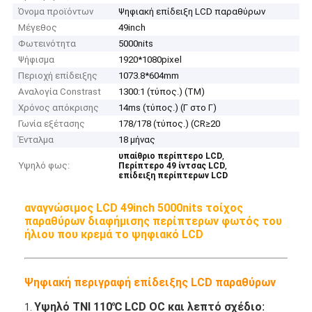
Όνομα προϊόντων
Ψηφιακή επίδειξη LCD παραθύρων
Μέγεθος
49inch
Φωτεινότητα
5000nits
Ψήφισμα
1920*1080pixel
Περιοχή επίδειξης
1073.8*604mm
Αναλογία Constrast
1300:1 (τύπος.) (TM)
Χρόνος απόκρισης
14ms (τύπος.) (Γ στο Γ)
Γωνία εξέτασης
178/178 (τύπος.) (CR≥20
Ένταλμα
18 μήνας
,
υπαίθριο περίπτερο LCD
Υψηλό φως:
,
Περίπτερο 49 ίντσας LCD
επίδειξη περίπτερων LCD
αναγνώσιμος LCD 49inch 5000nits τοίχος
παραθύρων διαφήμισης περίπτερων φωτός του
ήλιου που κρεμά το ψηφιακό LCD
Ψηφιακή περιγραφή επίδειξης LCD παραθύρων
Υψηλό TNI 110℃ LCD OC και λεπτό σχέδιο
:
1.