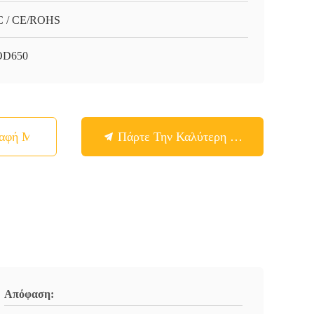
 / CE/ROHS
OD650
παφή Με
Πάρτε Την Καλύτερη Τιμή
Απόφαση: