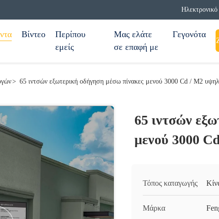
Ηλεκτρονικό 
ντα
Βίντεο
Περίπου
Μας ελάτε
Γεγονότα
εμείς
σε επαφή με
ογών
>
65 ιντσών εξωτερική οδήγηση μέσω πίνακες μενού 3000 Cd / M2 υψη
65 ιντσών εξω
μενού 3000 C
Τόπος καταγωγής
Κίν
Μάρκα
Fen