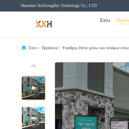
Shenzhen XinXiongHui Technology Co., LTD
Σπίτι
Προϊό
Σπίτι
>
Προϊόντα
>
Υπαίθριο Drive μέσω των πινάκων επιλ