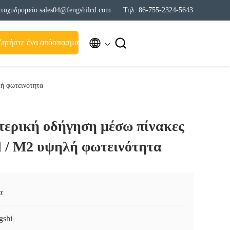
ταχυδρομείο sales04@fengshilcd.com
Τηλ. 86-755-2324-5643


Ζητήστε ένα απόσπασμα
λή φωτεινότητα
τερική οδήγηση μέσω πίνακες
d / M2 υψηλή φωτεινότητα
α
gshi