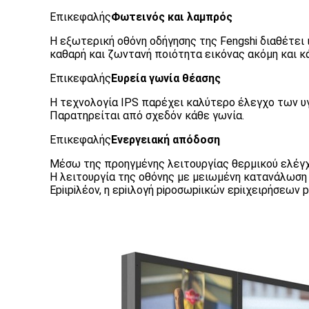
Επικεφαλής
Φωτεινός και λαμπρός
Η εξωτερική οθόνη οδήγησης της Fengshi διαθέτει
καθαρή και ζωντανή ποιότητα εικόνας ακόμη και 
Επικεφαλής
Ευρεία γωνία θέασης
Η τεχνολογία IPS παρέχει καλύτερο έλεγχο των υγ
Παρατηρείται από σχεδόν κάθε γωνία.
Επικεφαλής
Ενεργειακή απόδοση
Μέσω της προηγμένης λειτουργίας θερμικού ελέγχο
Η λειτουργία της οθόνης με μειωμένη κατανάλωση 
Εpiιpiλέον, η εpiιλογή piροσωpiικών εpiιχειρήσεων