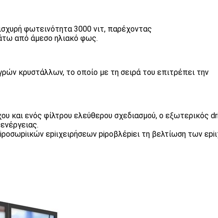
 ισχυρή φωτεινότητα 3000 νιτ, παρέχοντας
κάτω από άμεσο ηλιακό φως.
ρών κρυστάλλων, το οποίο με τη σειρά του επιτρέπει την
υ και ενός φίλτρου ελεύθερου σχεδιασμού, ο εξωτερικός dri
ενέργειας.
 piροσωpiικών εpiιχειρήσεων piροβλέpiει τη βελτίωση των εp