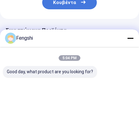
Κουβέντα
Συνιστώμενα Προϊόντα
Fengshi
5:04 PM
Good day, what product are you looking for?
49inch το ψηφιακό
55 ιντσών 3000 νιτ
49inch το
Drive μέσω των
εξωτερικές
φωτισμένο
πινάκων επιλογών
ψηφιακές πίνακες
υπαίθριο Driv
για τα εστιατόρια
μενού Drive Through
του πίνακα
3000nits σύνδεσε 3
για εστιατόρια Full
επιλογών για 
Καλύτερη τιμή
Καλύτερη τιμή
Καλύτερη 
οθόνες υπαίθριες
HD Monitor IP65
πώληση έξω α
σειρά χωρίς
εστιατόρια σ
συντήρηση
2 οθόνες
Αρχική Σελίδα
Περίπου εμείς
Desktop Site