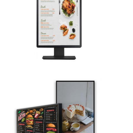
Υπαίθριο Drive μέσω των πινάκων επιλογών
μικρή επιτροπή LCD
Αναγνώσιμη LCD επιτροπή φωτός του ήλιου
Υψηλό Tni LCD
Ανοικτή επιτροπή πλαισίων LCD
Οπτικά συνδεμένο LCD
Ανοικτό όργανο ελέγχου πλαισίων LCD
Εσωτερικός ψηφιακός πίνακας επιλογών
Εσωτερικό ψηφιακό σύστημα σηματοδότησης
Αδιάβροχο ψηφιακό σύστημα σηματοδότησης