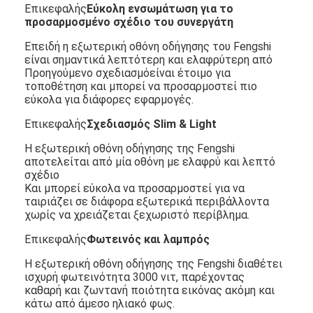
Επικεφαλής
Εύκολη ενσωμάτωση για το
προσαρμοσμένο σχέδιο του συνεργάτη
Επειδή η εξωτερική οθόνη οδήγησης του Fengshi
είναι σημαντικά λεπτότερη και ελαφρύτερη από
Προηγούμενο σχεδιασμόείναι έτοιμο για
τοποθέτηση και μπορεί να προσαρμοστεί πιο
εύκολα για διάφορες εφαρμογές.
Επικεφαλής
Σχεδιασμός Slim & Light
Η εξωτερική οθόνη οδήγησης της Fengshi
αποτελείται από μία οθόνη με ελαφρύ και λεπτό
σχέδιο
Και μπορεί εύκολα να προσαρμοστεί για να
ταιριάζει σε διάφορα εξωτερικά περιβάλλοντα
χωρίς να χρειάζεται ξεχωριστό περίβλημα.
Σπίτι
Επικεφαλής
Φωτεινός και λαμπρός
Η εξωτερική οθόνη οδήγησης της Fengshi διαθέτει
Προϊόντα
ισχυρή φωτεινότητα 3000 νιτ, παρέχοντας
καθαρή και ζωντανή ποιότητα εικόνας ακόμη και
Βίντεο
κάτω από άμεσο ηλιακό φως.