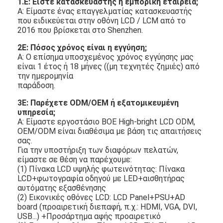
1.
βίντεο
Ε: Είστε κατασκευαστής ή εμπορική εταιρεία;
MP3
Α: Είμαστε ένας επαγγελματίας κατασκευαστής
που ειδικεύεται στην οθόνη LCD / LCM από το
2016 που βρίσκεται στο Shenzhen.
2Ε: Πόσος χρόνος είναι η εγγύηση;
Α: Ο επίσημα υποσχεμένος χρόνος εγγύησης μας
είναι 1 έτος ή 18 μήνες ((μη τεχνητές ζημιές) από
την ημερομηνία
παράδοση.
3Ε: Παρέχετε ODM/OEM ή εξατομικευμένη
υπηρεσία;
Α: Είμαστε εργοστάσιο BOE High-bright LCD ODM,
OEM/ODM είναι διαθέσιμα με βάση τις απαιτήσεις
σας.
Για την υποστήριξη των διαφόρων πελατών,
είμαστε σε θέση να παρέχουμε:
(1) Πίνακα LCD υψηλής φωτεινότητας: Πίνακα
LCD+φωτογραφία οδηγού με LED+αισθητήρας
αυτόματης εξασθένησης
(2) Εικονικές οθόνες LCD: LCD Panel+PSU+AD
board (προαιρετική διεπαφή, π.χ.: HDMI, VGA, DVI,
USB...) +Προσάρτημα αφής προαιρετικό