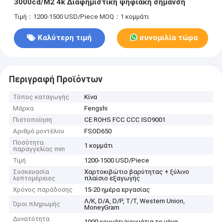
3000cd/M2 4k Διαφημιστική ψηφιακή σήμανση
Τιμή：1200-1500 USD/Piece
MOQ：1 κομμάτι
Καλύτερη τιμή
συνομιλία τώρα
Περιγραφή Προϊόντων
Τόπος καταγωγής
Κίνα
Μάρκα
Fengshi
Πιστοποίηση
CE ROHS FCC CCC ISO9001
Αριθμό μοντέλου
FSOD650
Ποσότητα
1 κομμάτι
παραγγελίας min
Τιμή
1200-1500 USD/Piece
Συσκευασία
Χαρτοκιβώτιο βαρύτητας + ξύλινο
λεπτομέρειες
πλαίσιο εξαγωγής
Χρόνος παράδοσης
15-20 ημέρα εργασίας
Λ/Κ, D/A, D/P, T/T, Western Union,
Όροι πληρωμής
MoneyGram
Δυνατότητα
1000 κομμάτι/κομμάτια το μήνα