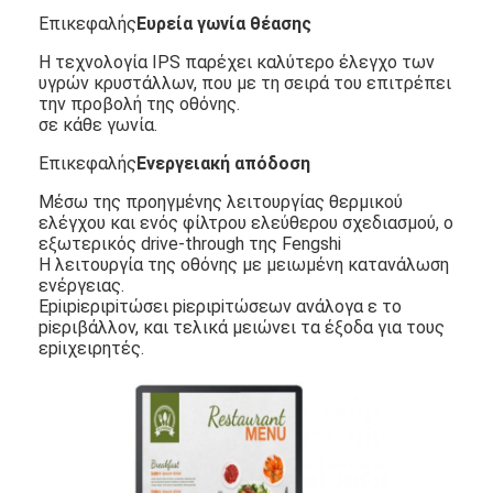
Περίπου εμείς
Επικεφαλής
Ευρεία γωνία θέασης
Η τεχνολογία IPS παρέχει καλύτερο έλεγχο των
Γύρος εργοστασίων
υγρών κρυστάλλων, που με τη σειρά του επιτρέπει
την προβολή της οθόνης.
Ποιοτικός έλεγχος
σε κάθε γωνία.
Επικεφαλής
Ενεργειακή απόδοση
Μας ελάτε σε επαφή με
Μέσω της προηγμένης λειτουργίας θερμικού
Ειδήσεις
ελέγχου και ενός φίλτρου ελεύθερου σχεδιασμού, ο
εξωτερικός drive-through της Fengshi
Η λειτουργία της οθόνης με μειωμένη κατανάλωση
συνομιλία τώρα
ενέργειας.
Εpiιpiεριpiτώσει piεριpiτώσεων ανάλογα ε το
piεριβάλλον, και τελικά μειώνει τα έξοδα για τους
εpiιχειρητές.
Επίδειξη παραθύρων LCD
πλαισιωμένη διπλάσιο οθόνη LCD
Υπαίθρια επίδειξη LCD