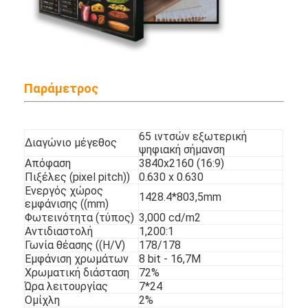
Υπαίθρια ψηφιακή αφίσα
Τεντωμένη επιτροπή LCD
Παράμετρος
65 ιντσών εξωτερική
Διαγώνιο μέγεθος
ψηφιακή σήμανση
Απόφαση
3840x2160 (16:9)
Πιξέλες (pixel pitch))
0.630 x 0.630
Ενεργός χώρος
1428.4*803,5mm
εμφάνισης ((mm)
Φωτεινότητα (τύπος)
3,000 cd/m2
Αντιδιαστολή
1,200:1
Γωνία θέασης ((H/V)
178/178
Εμφάνιση χρωμάτων
8 bit - 16,7M
Χρωματική διάσταση
72%
Ώρα λειτουργίας
7*24
Ομίχλη
2%