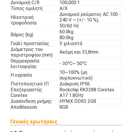
Δυναμική C/R
100,000:1
Τύπος ομιλητή
Α/Χ
Δυναμικό ρεύματος AC 100 -
Ηλεκτρική
240 V ~ (+/- 10 %),
τροφοδοσία
50/60 Hz
60.0kg
Βάρος (kg)
80.0kg
Γυαλί προστασίας
5 χιλιοστά
Διάμετρος του
Ακόμη και 33,8mm
περιστροφίου (mm)
Θερμοκρασία
- 30
°C
~ 50
°C
λειτουργίας
10~100% (μη
Η υγρασία
συμπυκνωτικό)
Πιστοποιητικό ΙΠ
Διάκριση IP56
Επεξεργαστής
Rockchip RK3288 Coretex
Coretex
A17 1.8GHz
Διασύνδεση μνήμης
HYNIX DDR3 2GB
Αποθήκευση
8GB
Λειτουργικό σύστημα
Android 7.1
MPEG-1/2/4, H.264,
Γενικές ερωτήσεις
Πολυμέσα
WMV,WKV,TS,FLV
Αποκωδικοποιητής
JPEG, PNG, BMP, PNG, GIF