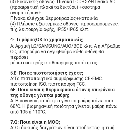
(3) Εικονικές οθόνες: Πίνακα LCD+ΣΥ+Πίνακα AD
(προαιρετική πλακέτα δικτύου) +σύστημα
ανεμιστήρων+
Πίνακα ελέγχου θερμοκρασίας+κατοικία
(4) Πλήρεις εξωτερικές οθόνες: προσαρμοσμένες.
π.χ. λειτουργία αφής, IP55/IP65 κλπ.
4- Τι μάρκα;
ΟΚ
Το χρησιμοποιείς;
+
Α: Αρχική LG/SAMSUNG/AUO/BOE κλπ. Α ή Α
βαθμό
OC, μπορούμε να εγγυηθούμε κάθε οθόνη θα
περάσει
μέσω αυστηρής επιθεώρησης ποιότητας.
5.
Ε: Ποιες πιστοποιήσεις έχετε;
Α:Το πιστοποιητικό συμμόρφωσης CE-EMC,
πιστοποίηση ISO, πιστοποίηση FCC.
6Ε: Ποια είναι η θερμοκρασία όταν η επιφάνεια
της οθόνης γίνεται μαύρη;
Α: Η κανονική ποιότητα γίνεται μαύρη πάνω από
68°C. Η βιομηχανική ποιότητα γίνεται μαύρη πάνω
από 105 ή 110°C.
7
.Q: Ποια είναι η MOQ;
Α: Οι δοκιμές δειγμάτων είναι αποδεκτές, η τιμή