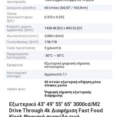
προσφοράς
Διαγώνιο μέγεθος
65 ίντσες (64,53" / 163,9cm)
Πίσσα
εικονοκυττάρου
0.372 x 0.372
(χιλ.)
Ενεργός χώρος
1428.48 ((H) x 803.52 ((V)
εμφάνισης ((mm)
Φωτεινότητα (τυπ.)
3,000 cd/m2
Γωνία θέασης ((H/V)
178/178
Γυαλί προστασίας
5 χιλιοστά
Θερμοκρασία
-30°C ~ 50°C
λειτουργίας
Εξωτερική ψηφιακή σήμανση
Εφαρμογή
εστιατορίου
Λειτουργικό
Αρρενωπά 7,1
σύστημα
65 ιντσών εξωτερική οδήγηση μέσω
πίνακες μενού
Υψηλό φως:
,
Ψηφιακή σήμανση εξωτερικής
διαφήμισης
Εξωτερικό 43" 49" 55" 65" 3000cd/M2
Drive Through 4k Διαφήμιση Fast Food
Kiosk Ψηφιακή πινακίδα τιμή