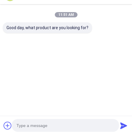
11:51 AM
Good day, what product are you looking for?
55 ιντσών 3500 νιτς
Οθόνη παραθύρου
Οθόνη παραθύ
Υπερ λεπτή
μονής όψης 21,5
μονής όψης 21
δυναμική οθόνη
ιντσών FHD
ιντσών FHD
Διαφήμιση οθόνη
2000nits για
2000nits για
παράθυρο ψηφιακή
εστιατόριο
εστιατόριο
Καλύτερη τιμή
Καλύτερη τιμή
Καλύτερη 
σήμανση για
καταστήματα
λιανικής πώλησης
Αρχική Σελίδα
Περίπου εμείς
Desktop Site
Χάρτης ιστότοπου
Πολιτική μυστικότητας
Ποιότητα
Επίδειξη παραθύρων LCD
Κίνα εργοστάσιο.Copyright ©
2026 Shenzhen XinXiongHui Technology Co., LTD. All Rights
Reserved.