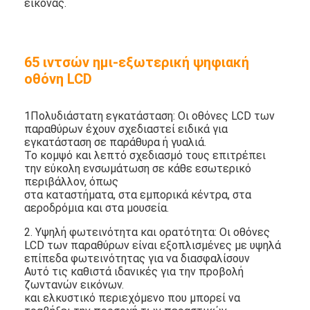
εικόνας.
65 ιντσών ημι-εξωτερική ψηφιακή
οθόνη LCD
1Πολυδιάστατη εγκατάσταση: Οι οθόνες LCD των
παραθύρων έχουν σχεδιαστεί ειδικά για
εγκατάσταση σε παράθυρα ή γυαλιά.
Το κομψό και λεπτό σχεδιασμό τους επιτρέπει
την εύκολη ενσωμάτωση σε κάθε εσωτερικό
περιβάλλον, όπως
στα καταστήματα, στα εμπορικά κέντρα, στα
αεροδρόμια και στα μουσεία.
Σπίτι
2. Υψηλή φωτεινότητα και ορατότητα: Οι οθόνες
LCD των παραθύρων είναι εξοπλισμένες με υψηλά
επίπεδα φωτεινότητας για να διασφαλίσουν
Προϊόντα
Αυτό τις καθιστά ιδανικές για την προβολή
ζωντανών εικόνων.
Βίντεο
και ελκυστικό περιεχόμενο που μπορεί να