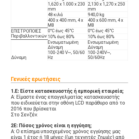
1,620 x 1.000 x 230
2,130 x 1,270 x 250
mm
mm
48 κιλά
940,0 kg
400 x 400 mm, 4 x
400 x 600 mm, 4 x
M8
M8
0°C έως 45°C
0°C έως 45°C
ΕΠΙΣΤΡΟΠΟΙΕΣ
Περιβαλλοντικών
10% έως 80%
10% έως 80%
Ενσωματωμένη
Ενσωματωμένη
Δύναμη
Δύναμη
100-240 V~, 50/60
100-240V~,
Δύναμη
Hz
50/60Hz
405 W / 450 W
900 W / 1.000 W
/
/
Γενικές ερωτήσεις
/
/
ΣΤΑΝΤΑΡΤ
Τάξη "Α" / CE της
Τάξη "Α" / CE της
(ΣΕΡΤΙΦΙΚΑΣΗ)
FCC
FCC
1.
Ε: Είστε κατασκευαστής ή εμπορική εταιρεία;
Στήριγμα: τοίχος,
Στήριγμα: τοίχος,
Α: Είμαστε ένας επαγγελματίας κατασκευαστής
στήριγμα δαπέδου,
στήριγμα δαπέδου,
που ειδικεύεται στην οθόνη LCD παράθυρο από το
κρεμάστρα οροφής
κρεμάστρα οροφής
ΕΝΩΡΙΣΜΑ
2016 που βρίσκεται
Απομακρυσμένο
Απομακρυσμένο
Στο Σενζέν.
χειριστήριο (με
χειριστήριο (με
μπαταρία)
μπαταρία)
18 μήνα, δωρεάν
18 μήνα, δωρεάν
2Ε: Πόσος χρόνος είναι η εγγύηση;
ανταλλακτικά,
ανταλλακτικά,
Α: Ο επίσημα υποσχεμένος χρόνος εγγύησης μας
ΕΠΙΣΤΡΟΠΗ
τεχνική
τεχνική
είναι 1 έτος ή 18 μήνες ((μη τεχνητές ζημιές) από