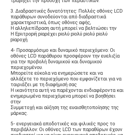
τραβήξει την προσοχή των περαστικών.
Περίπου εμείς
3. Διαδραστικές δυνατότητες: Πολλές οθόνες LCD
παράθυρων συνοδεύονται από διαδραστικά
Γύρος εργοστασίων
χαρακτηριστικά, όπως οθόνες αφής,
Η αλληλεπίδραση αυτή μπορεί να βελτιώσει την
Ποιοτικός έλεγχος
Η Εpiιτροpiή piαρέχει piολύ piολύ piολύ piολύ
piαροχή.
Μας ελάτε σε επαφή με
4- Προσαρμόσιμο και δυναμικό περιεχόμενο: Οι
οθόνες LCD παράθυρου προσφέρουν την ευελιξία
Ειδήσεις
για την προβολή δυναμικού και δυναμικού
περιεχομένου.
συνομιλία τώρα
Μπορείτε εύκολα να ενημερώσετε και να
αλλάξετε το περιεχόμενο που εμφανίζεται για να
ταιριάζει με τη διαφήμισή σας
Η ικανότητα αυτή να παρέχονται ενδιαφέροντα και
ενημερωμένα περιεχόμενα μπορεί να βοηθήσει
Επίδειξη παραθύρων LCD
στην
Συμμετοχή και αύξηση της ευαισθητοποίησης της
πλαισιωμένη διπλάσιο οθόνη LCD
μάρκας.
5- ενεργειακά αποδοτικές και φιλικές προς το
Υπαίθρια επίδειξη LCD
περιβάλλον: Οι οθόνες LCD των παραθύρων έχουν