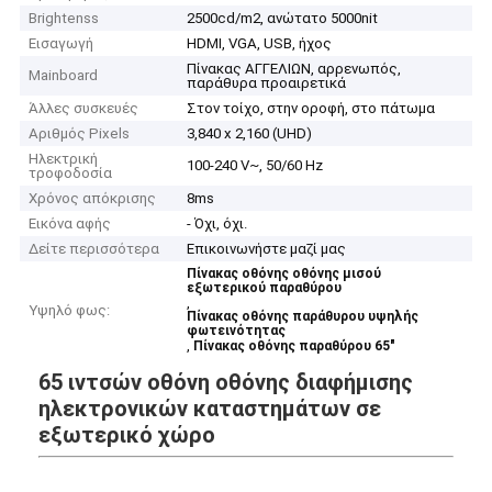
Brightenss
2500cd/m2, ανώτατο 5000nit
Εισαγωγή
HDMI, VGA, USB, ήχος
Πίνακας ΑΓΓΕΛΙΩΝ, αρρενωπός,
Mainboard
παράθυρα προαιρετικά
Άλλες συσκευές
Στον τοίχο, στην οροφή, στο πάτωμα
Αριθμός Pixels
3,840 x 2,160 (UHD)
Ηλεκτρική
100-240 V~, 50/60 Hz
τροφοδοσία
Χρόνος απόκρισης
8ms
Εικόνα αφής
- Όχι, όχι.
Δείτε περισσότερα
Επικοινωνήστε μαζί μας
Πίνακας οθόνης οθόνης μισού
εξωτερικού παραθύρου
,
Υψηλό φως:
Πίνακας οθόνης παράθυρου υψηλής
φωτεινότητας
,
Πίνακας οθόνης παραθύρου 65"
65 ιντσών οθόνη οθόνης διαφήμισης
ηλεκτρονικών καταστημάτων σε
εξωτερικό χώρο