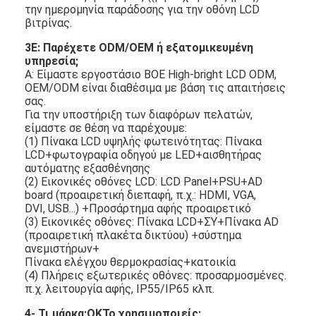
υποστήριξη
υποστήριξη
την ημερομηνία παράδοσης για την οθόνη LCD
βιτρίνας.
3Ε: Παρέχετε ODM/OEM ή εξατομικευμένη
υπηρεσία;
Α: Είμαστε εργοστάσιο BOE High-bright LCD ODM,
OEM/ODM είναι διαθέσιμα με βάση τις απαιτήσεις
σας.
Για την υποστήριξη των διαφόρων πελατών,
είμαστε σε θέση να παρέχουμε:
(1) Πίνακα LCD υψηλής φωτεινότητας: Πίνακα
LCD+φωτογραφία οδηγού με LED+αισθητήρας
αυτόματης εξασθένησης
(2) Εικονικές οθόνες LCD: LCD Panel+PSU+AD
board (προαιρετική διεπαφή, π.χ.: HDMI, VGA,
DVI, USB...) +Προσάρτημα αφής προαιρετικό
(3) Εικονικές οθόνες: Πίνακα LCD+ΣΥ+Πίνακα AD
(προαιρετική πλακέτα δικτύου) +σύστημα
ανεμιστήρων+
Πίνακα ελέγχου θερμοκρασίας+κατοικία
(4) Πλήρεις εξωτερικές οθόνες: προσαρμοσμένες.
π.χ. λειτουργία αφής, IP55/IP65 κλπ.
4- Τι μάρκα;
ΟΚ
Το χρησιμοποιείς;