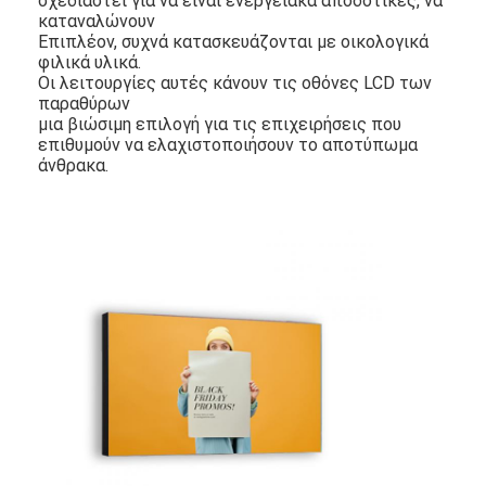
σχεδιαστεί για να είναι ενεργειακά αποδοτικές, να
Υπαίθριο Drive μέσω των πινάκων επιλογών
καταναλώνουν
Επιπλέον, συχνά κατασκευάζονται με οικολογικά
φιλικά υλικά.
μικρή επιτροπή LCD
Οι λειτουργίες αυτές κάνουν τις οθόνες LCD των
παραθύρων
Αναγνώσιμη LCD επιτροπή φωτός του ήλιου
μια βιώσιμη επιλογή για τις επιχειρήσεις που
επιθυμούν να ελαχιστοποιήσουν το αποτύπωμα
Υψηλό Tni LCD
άνθρακα.
Ανοικτή επιτροπή πλαισίων LCD
Οπτικά συνδεμένο LCD
Ανοικτό όργανο ελέγχου πλαισίων LCD
Εσωτερικός ψηφιακός πίνακας επιλογών
Εσωτερικό ψηφιακό σύστημα σηματοδότησης
Αδιάβροχο ψηφιακό σύστημα σηματοδότησης