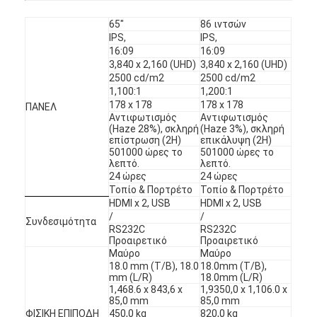
65"
86 ιντσών
IPS,
IPS,
16:09
16:09
3,840 x 2,160 (UHD)
3,840 x 2,160 (UHD)
2500 cd/m2
2500 cd/m2
1,100:1
1,200:1
178 x 178
178 x 178
ΠΑΝΕΛ
Αντιφωτισμός
Αντιφωτισμός
(Haze 28%), σκληρή
(Haze 3%), σκληρή
επίστρωση (2H)
επικάλυψη (2H)
501000 ώρες το
501000 ώρες το
λεπτό.
λεπτό.
24 ώρες
24 ώρες
Τοπίο & Πορτρέτο
Τοπίο & Πορτρέτο
HDMI x 2, USB
HDMI x 2, USB
/
/
Συνδεσιμότητα
RS232C
RS232C
Προαιρετικό
Προαιρετικό
Μαύρο
Μαύρο
18.0 mm (T/B), 18.0
18.0mm (T/B),
mm (L/R)
18.0mm (L/R)
1,468.6 x 843,6 x
1,9350,0 x 1,106.0 x
85,0 mm
85,0 mm
ΦΙΣΙΚΗ ΕΠΙΠΟΔΗ
450,0 kg
820,0 kg