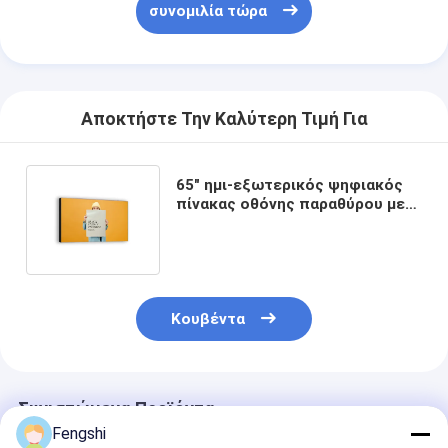
συνομιλία τώρα
Αποκτήστε Την Καλύτερη Τιμή Για
65" ημι-εξωτερικός ψηφιακός
πίνακας οθόνης παραθύρου με
υψηλή φωτεινότητα και είσοδο
HDMI
Κουβέντα
Συνιστώμενα Προϊόντα
Fengshi