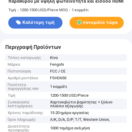
παραθύρου με υψηλή φωτεινότητα και είσοδο HDMI
Τιμή：1200-1500 USD/Piece
MOQ：1 κομμάτι
Καλύτερη τιμή
συνομιλία τώρα
Περιγραφή Προϊόντων
Τόπος καταγωγής
Κίνα
Μάρκα
Fengshi
Πιστοποίηση
FCC / CE
Αριθμό μοντέλου
FSHD650
Ποσότητα
1 κομμάτι
παραγγελίας min
Τιμή
1200-1500 USD/Piece
Συσκευασία
Χαρτοκιβώτιο βαρύτητας + ξύλινο
λεπτομέρειες
πλαίσιο εξαγωγής
Χρόνος παράδοσης
15-20 ημέρα εργασίας
Όροι πληρωμής
Λ/Κ, D/A, D/P, T/T, Western Union,
Δυνατότητα
1000 τεμάχια ανά μήνα
προσφοράς