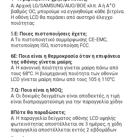
+
Α: Αρχική LG/SAMSUNG/AUO/BOE κλπ. Α ή Α
Ο
βαθμός OC, μπορούμε να εγγυηθούμε κάθε βιτρίνα.
Η οθόνη LCD θα περάσει από αυστηρό έλεγχο
ποιότητας.
5.
Ε: Ποιες πιστοποιήσεις έχετε;
Α:Το πιστοποιητικό συμμόρφωσης CE-EMC,
πιστοποίηση ISO, πιστοποίηση FCC.
6Ε: Ποια είναι η θερμοκρασία όταν η επιφάνεια
της οθόνης γίνεται μαύρη;
Α: Η κανονική ποιότητα γίνεται μαύρη πάνω από
τους 68°C. Η βιομηχανική ποιότητα των οθονών
LCD γίνεται μαύρη πάνω από τους 105 ή 110°C.
7
.Q: Ποια είναι η MOQ;
Α: Οι δοκιμές δειγμάτων είναι αποδεκτές, η τιμή
είναι διαπραγματεύσιμη για την παραγγελία χύδην.
8
Πότε θα παραδώσετε;
Α: Η παραγγελία δείγματος οθόνης LCD υψηλής
φωτεινότητας αποστέλλεται σε 3 ημέρες, η χύδη
παραγγελία αποστέλλεται εντός 2 εβδομάδων.