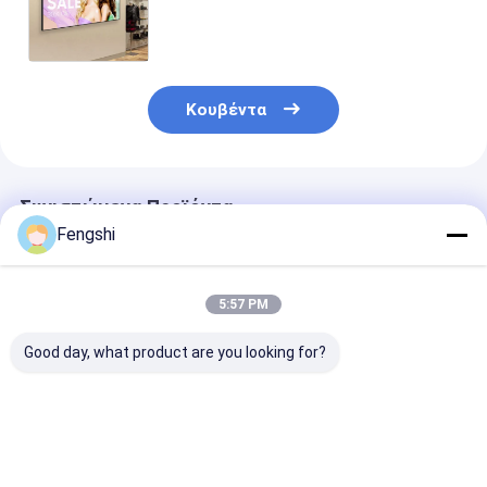
περίπτερων πίνακας διαφημίσεων
οθονών διαφήμισης καρτών
εσωτερικός ψηφιακός
Κουβέντα
Συνιστώμενα Προϊόντα
Fengshi
5:57 PM
Good day, what product are you looking for?
Διαφημιστική οθόνη
Εξωτερική οθόνη
32 ιντσών οθό
TFT LCD
οθόνης LCD 2500nits
ψηφιακής σή
Διάβλος οθόνης LCD
υψηλής
ψηφιακή σήμανση
φωτεινότητα
διαφήμιση