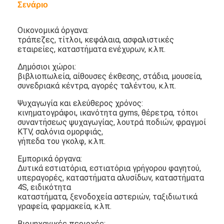
Σενάριο
Περίπου εμείς
Οικονομικά όργανα:
Γύρος εργοστασίων
τράπεζες, τίτλοι, κεφάλαια, ασφαλιστικές
εταιρείες, καταστήματα ενέχυρων, κ.λπ.
Ποιοτικός έλεγχος
Δημόσιοι χώροι:
Μας ελάτε σε επαφή με
βιβλιοπωλεία, αίθουσες έκθεσης, στάδια, μουσεία,
συνεδριακά κέντρα, αγορές ταλέντου, κ.λπ.
Ειδήσεις
Ψυχαγωγία και ελεύθερος χρόνος:
κινηματογράφοι, ικανότητα gyms, θέρετρα, τόποι
συνομιλία τώρα
συναντήσεως ψυχαγωγίας, λουτρά ποδιών, φραγμοί
KTV, σαλόνια ομορφιάς,
γήπεδα του γκολφ, κ.λπ.
Εμπορικά όργανα:
Επίδειξη παραθύρων LCD
Δυτικά εστιατόρια, εστιατόρια γρήγορου φαγητού,
υπεραγορές, καταστήματα αλυσίδων, καταστήματα
πλαισιωμένη διπλάσιο οθόνη LCD
4S, ειδικότητα
καταστήματα, ξενοδοχεία αστεριών, ταξιδιωτικά
γραφεία, φαρμακεία, κ.λπ.
Υπαίθρια επίδειξη LCD
Βιομηχανικές περιοχές: