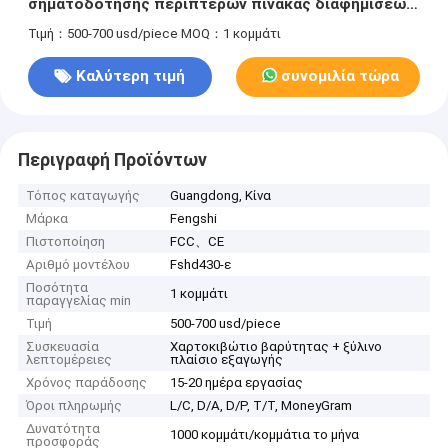
σηματοδότησης περίπτερων πίνακας διαφημίσεων
οθονών διαφήμισης καρτών εσωτερικός ψηφιακός
Τιμή：500-700 usd/piece
MOQ：1 κομμάτι
Καλύτερη τιμή
συνομιλία τώρα
Περιγραφή Προϊόντων
Τόπος καταγωγής
Guangdong, Κίνα
Μάρκα
Fengshi
Πιστοποίηση
FCC、CE
Αριθμό μοντέλου
Fshd430-ε
Ποσότητα
1 κομμάτι
παραγγελίας min
Τιμή
500-700 usd/piece
Συσκευασία
Χαρτοκιβώτιο βαρύτητας + ξύλινο
λεπτομέρειες
πλαίσιο εξαγωγής
Χρόνος παράδοσης
15-20 ημέρα εργασίας
Όροι πληρωμής
L/C, D/A, D/P, T/T, MoneyGram
Δυνατότητα
1000 κομμάτι/κομμάτια το μήνα
προσφοράς