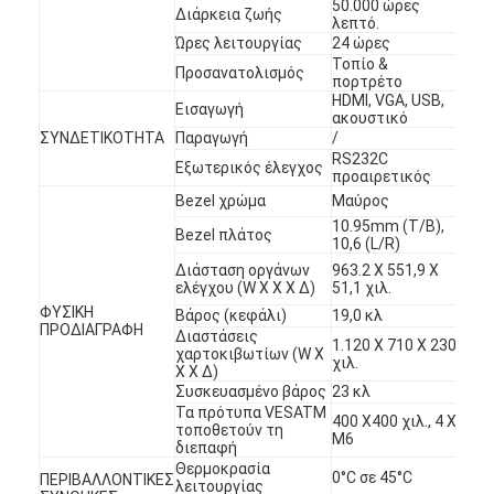
50.000 ώρες
Υπαίθρια ψηφιακή αφίσα
Διάρκεια ζωής
λεπτό.
Ώρες λειτουργίας
24 ώρες
Τεντωμένη επιτροπή LCD
Τοπίο &
Προσανατολισμός
πορτρέτο
HDMI, VGA, USB,
Εισαγωγή
ακουστικό
ΣΥΝΔΕΤΙΚΟΤΗΤΑ
Παραγωγή
/
RS232C
Εξωτερικός έλεγχος
προαιρετικός
Bezel χρώμα
Μαύρος
10.95mm (T/B),
Bezel πλάτος
10,6 (L/R)
Διάσταση οργάνων
963.2 X 551,9 X
ελέγχου (W Χ Χ Χ Δ)
51,1 χιλ.
ΦΥΣΙΚΗ
Βάρος (κεφάλι)
19,0 κλ
ΠΡΟΔΙΑΓΡΑΦΗ
Διαστάσεις
1.120 X 710 X 230
χαρτοκιβωτίων (W Χ
χιλ.
Χ Χ Δ)
Συσκευασμένο βάρος
23 κλ
Τα πρότυπα VESATM
400 X400 χιλ., 4 Χ
τοποθετούν τη
M6
διεπαφή
Θερμοκρασία
0°C σε 45°C
ΠΕΡΙΒΑΛΛΟΝΤΙΚΕΣ
λειτουργίας