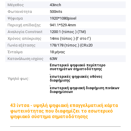
Μέγεθος
43inch
Φωτεινότητα
500nits
Ψήφισμα
1920*1080pixel
Περιοχή επίδειξης
941.1*529.4mm
Αναλογία Constrast
1200:1 (τύπος.) (TM)
Χρόνος απόκρισης
14ms (τύπος.) (Γ στο Γ)
Γωνία εξέτασης
178/178 (τύπος.) (CR≥20
Ένταλμα
18 μήνας
Κατανάλωση ισχύος
63W
Εσωτερικό ψηφιακό περίπτερο
συστημάτων σηματοδότησης
,
εσωτερικές ψηφιακές οθόνες
Υψηλό φως:
διαφήμισης
,
εσωτερική ψηφιακή διαφήμιση πινάκων
διαφημίσεων
43 ίντσα - υψηλή ψηφιακή επαγγελματική κάρτα
φωτεινότητας που διαφημίζει το εσωτερικό
ψηφιακό σύστημα σηματοδότησης