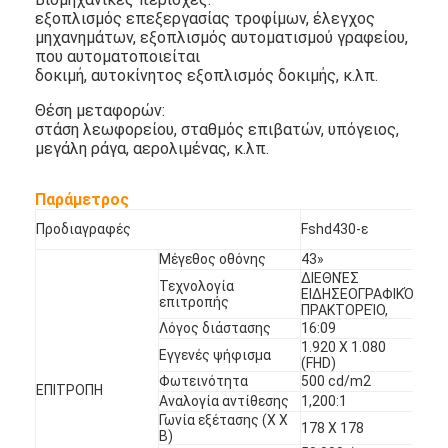
Υπαίθριο Drive μέσω των πινάκων επιλογών
εξοπλισμός επεξεργασίας τροφίμων, έλεγχος
μηχανημάτων, εξοπλισμός αυτοματισμού γραφείου,
που αυτοματοποιείται
μικρή επιτροπή LCD
δοκιμή, αυτοκίνητος εξοπλισμός δοκιμής, κ.λπ.
Αναγνώσιμη LCD επιτροπή φωτός του ήλιου
Θέση μεταφορών:
στάση λεωφορείου, σταθμός επιβατών, υπόγειος,
Υψηλό Tni LCD
μεγάλη ράγα, αερολιμένας, κ.λπ.
Ανοικτή επιτροπή πλαισίων LCD
Παράμετρος
Προδιαγραφές
Fshd430-ε
Οπτικά συνδεμένο LCD
Μέγεθος οθόνης
43»
Ανοικτό όργανο ελέγχου πλαισίων LCD
ΔΙΕΘΝΈΣ
Τεχνολογία
ΕΙΔΗΣΕΟΓΡΑΦΙΚΌ
επιτροπής
ΠΡΑΚΤΟΡΕΊΟ,
Εσωτερικός ψηφιακός πίνακας επιλογών
Λόγος διάστασης
16:09
1.920 X 1.080
Εγγενές ψήφισμα
(FHD)
Εσωτερικό ψηφιακό σύστημα σηματοδότησης
Φωτεινότητα
500 cd/m2
ΕΠΙΤΡΟΠΗ
Αναλογία αντίθεσης
1,200:1
Αδιάβροχο ψηφιακό σύστημα σηματοδότησης
Γωνία εξέτασης (Χ Χ
178 X 178
Β)