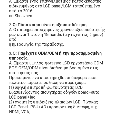
Α: Είμαστε ένας επαγγελματικός κατασκευαστής
ειδικευμένος στο LCD panel/LCM τοποθετημένο
από το 2016
σε Shenzhen.
Q: Πόσο καιρό είναι η εξουσιοδότηση;
2.
Α: Ο επίσημα υποσχεμένος χρόνος εξουσιοδότησής
μας είναι 1 έτος ή 18months (μη-τεχνητές ζημίες)
από
η ημερομηνία της παράδοσης.
Q: Παρέχετε ODM/OEM ή την προσαρμοσμένη
3.
υπηρεσία;
Α: Είμαστε υψηλός-φωτεινό LCD εργοστάσιο ODM
BOE, OEM/ODM είναι διαθέσιμο βασισμένο στις
απαιτήσεις σας.
Προκειμένου να υποστηριχθεί οι διαφορετικοί
πελάτες, είμαστε σε θέση να παρέχουμε:
(1) υψηλή επιτροπή φωτεινότητας LCD:
Εξασθενίζοντας αισθητήρας οδηγών board+auto
LCD panel+led
(2) ανοικτές επιδείξεις πλαισίων LCD: Πίνακας
LCD Panel+PSU+AD (προαιρετική διεπαφή, π.χ.:
HDMI, VGA,