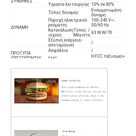
ΣΥΝΘΗΚΕΣ
Υγρασία λειτουργίας
10% σε 80%
Ενσωματωμένη
Τύπος δύναμης
δύναμη
Παροχή ηλεκτρικού
100-240 V~,
ρεύματος
50/60 Hz
ΔΥΝΑΜΗ
Κατανάλωση
Τύπος. /
63 W W/70
ισχύος
Μέγιστο.
Έξυπνη ενέργεια -
/
αποταμίευση
Ασφάλεια
/
ΠΡΟΤΥΠΑ
Η FCC ταξινομεί»
(ΠΙΣΤΟΠΟΙΗΣΗ)
EMC
«Α/CE
Να τοποθετήσει -
υποστήριγμα: ο
τοίχος
Προαιρετικός
τοποθετεί,
στάση
πατωμάτων,
ΕΞΑΡΤΗΜΑΤΑ
ένωση στεγών
Τηλεχειρισμός
(μπαταρία w/o),
βούλωμα
Βασικός
δύναμης
εναλλασσόμενου
ρεύματος
18Month,
ελεύθερα