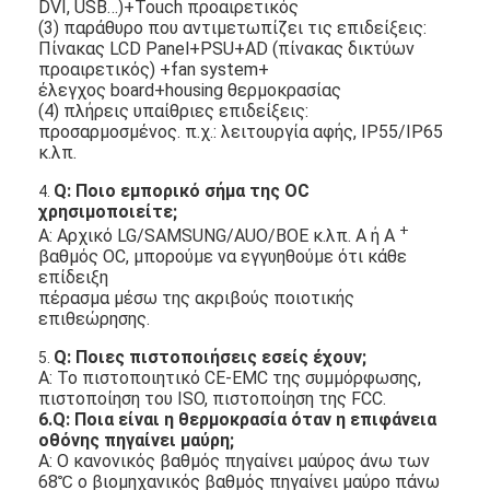
DVI, USB…)+Touch προαιρετικός
(3) παράθυρο που αντιμετωπίζει τις επιδείξεις:
Πίνακας LCD Panel+PSU+AD (πίνακας δικτύων
προαιρετικός) +fan system+
έλεγχος board+housing θερμοκρασίας
(4) πλήρεις υπαίθριες επιδείξεις:
προσαρμοσμένος. π.χ.: λειτουργία αφής, IP55/IP65
κ.λπ.
Q: Ποιο εμπορικό σήμα της OC
4.
χρησιμοποιείτε;
+
Α: Αρχικό LG/SAMSUNG/AUO/BOE κ.λπ. Α ή Α
βαθμός OC, μπορούμε να εγγυηθούμε ότι κάθε
επίδειξη
πέρασμα μέσω της ακριβούς ποιοτικής
επιθεώρησης.
Q: Ποιες πιστοποιήσεις εσείς έχουν;
5.
Α: Το πιστοποιητικό CE-EMC της συμμόρφωσης,
πιστοποίηση του ISO, πιστοποίηση της FCC.
6.Q: Ποια είναι η θερμοκρασία όταν η επιφάνεια
οθόνης πηγαίνει μαύρη;
Α: Ο κανονικός βαθμός πηγαίνει μαύρος άνω των
68℃ ο βιομηχανικός βαθμός πηγαίνει μαύρο πάνω