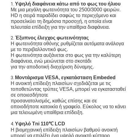
Υψηλή διαφάνεια κάτω από το φως του ήλιου
1.
Με μια μεγάλη φωτεινότητα του 2500/3000 ψειρών.
HD η σειρά παραδίδει σαφώς το περιεχόμενο και
προσελκύει τη δημόσια προσοχή, η οποία είναι
τελευταία επίδειξη για την υπαίθρια διαφάνεια.
Έξυπνος έλεγχος φωτεινότητας
2.
Η φωτεινότητα οθόνης ρυθμίζεται αυτόματα ανάλογα
με το περιβαλλοντικό φως.
Η φωτεινότητα αυξάνεται στο φως για την καλύτερη
διαφάνεια, ενώ μειώνεται στο σκοτάδι
για την αποδοτική διαχείριση δύναμης.
Μοντάρισμα VESA, εγκατάσταση Embeded
3.
Η ανοικτή επίδειξη πλαισίων σχεδιάζεται με τις
τοποθετώντας τρύπες VESA, μπορεί να εγκατασταθεί
σε οποιεσδήποτε
προσανατολισμός, καθώς επίσης και σε
οποιοδήποτε κατοικία ή γραφείο. Εύκολος να το κάνει
μια τελειωμένη υπαίθρια επίδειξη.
Υψηλό Tni 110℃ LCD
4.
Η βιομηχανική επίδειξη πλαισίων βαθμού ανοικτή
μπορεί να επιλέξει ένα υψηλό ανοικτό κύτταρο