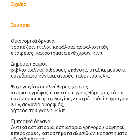
Σχέδιο
Περίπου εμείς
Γύρος εργοστασίων
Σενάριο
Ποιοτικός έλεγχος
Οικονομικά όργανα:
τράπεζες, τίτλοι, κεφάλαια, ασφαλιστικές
Μας ελάτε σε επαφή με
εταιρείες, καταστήματα ενέχυρων, κ.λπ.
Ειδήσεις
Δημόσιοι χώροι:
βιβλιοπωλεία, αίθουσες έκθεσης, στάδια, μουσεία,
συνομιλία τώρα
συνεδριακά κέντρα, αγορές ταλέντου, κ.λπ.
Ψυχαγωγία και ελεύθερος χρόνος:
κινηματογράφοι, ικανότητα gyms, θέρετρα, τόποι
συναντήσεως ψυχαγωγίας, λουτρά ποδιών, φραγμοί
Επίδειξη παραθύρων LCD
KTV, σαλόνια ομορφιάς,
γήπεδα του γκολφ, κ.λπ.
πλαισιωμένη διπλάσιο οθόνη LCD
Εμπορικά όργανα:
Δυτικά εστιατόρια, εστιατόρια γρήγορου φαγητού,
Υπαίθρια επίδειξη LCD
υπεραγορές, καταστήματα αλυσίδων, καταστήματα
4S, ειδικότητα