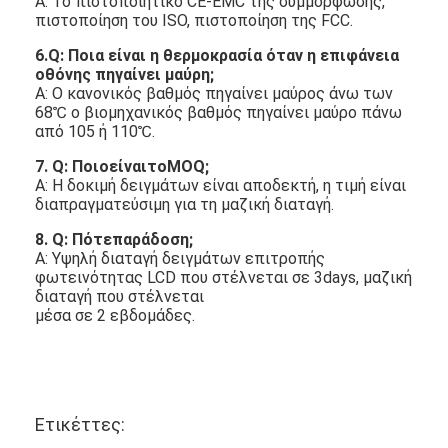
Α: Το πιστοποιητικό CE-EMC της συμμόρφωσης,
πιστοποίηση του ISO, πιστοποίηση της FCC.
6.Q: Ποια είναι η θερμοκρασία όταν η επιφάνεια
οθόνης πηγαίνει μαύρη;
Α: Ο κανονικός βαθμός πηγαίνει μαύρος άνω των
68℃ ο βιομηχανικός βαθμός πηγαίνει μαύρο πάνω
από 105 ή 110℃.
7. Q: ΠοιοείναιτοMOQ;
Α: Η δοκιμή δειγμάτων είναι αποδεκτή, η τιμή είναι
διαπραγματεύσιμη για τη μαζική διαταγή.
8. Q: Πότεπαράδοση;
Α: Υψηλή διαταγή δειγμάτων επιτροπής
φωτεινότητας LCD που στέλνεται σε 3days, μαζική
διαταγή που στέλνεται
μέσα σε 2 εβδομάδες.
Ετικέττες: