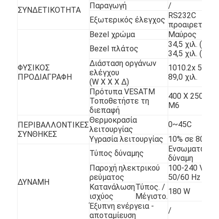
Παραγωγή
/
ΣΥΝΔΕΤΙΚΟΤΗΤΑ
RS232C
Εξωτερικός έλεγχος
προαιρετικός
Bezel χρώμα
Μαύρος
34,5 χιλ. (T/B)
Bezel πλάτος
34,5 χιλ. (L/R)
Διάσταση οργάνων
ΦΥΣΙΚΟΣ
1010.2x 598.4
ελέγχου
ΠΡΟΔΙΑΓΡΑΦΗ
89,0 χιλ.
(W Χ Χ Χ Δ)
Πρότυπα VESATM
400 X 250 χιλ.
Τοποθετήστε τη
M6
διεπαφή
Θερμοκρασία
0~45C
ΠΕΡΙΒΑΛΛΟΝΤΙΚΕΣ
λειτουργίας
ΣΥΝΘΗΚΕΣ
Υγρασία λειτουργίας
10% σε 80%
Ενσωματωμέν
Τύπος δύναμης
δύναμη
Παροχή ηλεκτρικού
100-240 V~,
ρεύματος
50/60 Hz
ΔΥΝΑΜΗ
Κατανάλωση
Τύπος. /
180 W
ισχύος
Μέγιστο.
Έξυπνη ενέργεια -
/
αποταμίευση