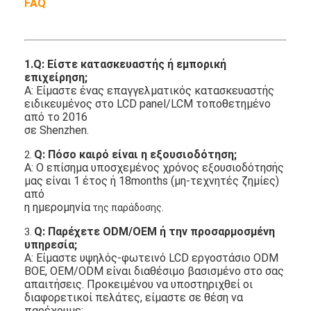
FAQ
1.Q: Είστε κατασκευαστής ή εμπορική
επιχείρηση;
Α: Είμαστε ένας επαγγελματικός κατασκευαστής
ειδικευμένος στο LCD panel/LCM τοποθετημένο
από το 2016
σε Shenzhen.
Q: Πόσο καιρό είναι η εξουσιοδότηση;
2.
Α: Ο επίσημα υποσχεμένος χρόνος εξουσιοδότησής
μας είναι 1 έτος ή 18months (μη-τεχνητές ζημίες)
από
η ημερομηνία
της παράδοσης.
Q: Παρέχετε ODM/OEM ή την προσαρμοσμένη
3.
υπηρεσία;
Α: Είμαστε υψηλός-φωτεινό LCD εργοστάσιο ODM
BOE, OEM/ODM είναι διαθέσιμο βασισμένο στο σας
απαιτήσεις.
Προκειμένου να υποστηριχθεί οι
διαφορετικοί πελάτες, είμαστε σε θέση να
παρέχουμε: