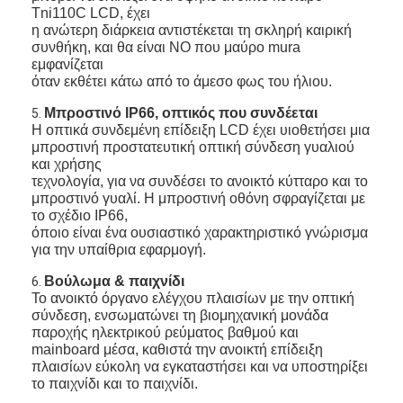
Tni110C LCD, έχει
η ανώτερη
διάρκεια αντιστέκεται τη σκληρή καιρική
συνθήκη, και θα είναι ΝΟ που μαύρο mura
εμφανίζεται
όταν εκθέτει κάτω από το άμεσο φως του ήλιου.
Μπροστινό IP66, οπτικός που συνδέεται
5.
Η οπτικά συνδεμένη επίδειξη LCD έχει υιοθετήσει μια
μπροστινή προστατευτική οπτική σύνδεση γυαλιού
και χρήσης
τεχνολογία, για να συνδέσει το ανοικτό κύτταρο και το
μπροστινό γυαλί. Η μπροστινή οθόνη σφραγίζεται με
το σχέδιο IP66,
όποιο είναι ένα ουσιαστικό χαρακτηριστικό γνώρισμα
για την υπαίθρια εφαρμογή.
Βούλωμα & παιχνίδι
6.
Το ανοικτό όργανο ελέγχου πλαισίων με την οπτική
Σπίτι
σύνδεση, ενσωματώνει τη βιομηχανική μονάδα
παροχής ηλεκτρικού ρεύματος βαθμού και
Προϊόντα
mainboard μέσα, καθιστά την ανοικτή επίδειξη
πλαισίων εύκολη να εγκαταστήσει και να υποστηρίξει
Βίντεο
το παιχνίδι και το παιχνίδι.