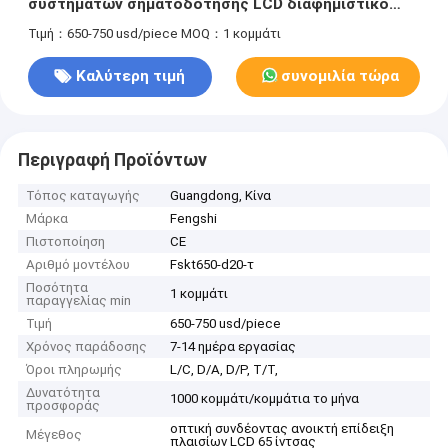
συστημάτων σηματοδότησης LCD διαφημιστικό
αγγελιών επίδειξης δημόσιο
Τιμή：650-750 usd/piece
MOQ：1 κομμάτι
Καλύτερη τιμή
συνομιλία τώρα
Περιγραφή Προϊόντων
Τόπος καταγωγής
Guangdong, Κίνα
Μάρκα
Fengshi
Πιστοποίηση
CE
Αριθμό μοντέλου
Fskt650-d20-τ
Ποσότητα
1 κομμάτι
παραγγελίας min
Τιμή
650-750 usd/piece
Χρόνος παράδοσης
7-14 ημέρα εργασίας
Όροι πληρωμής
L/C, D/A, D/P, T/T,
Δυνατότητα
1000 κομμάτι/κομμάτια το μήνα
προσφοράς
οπτική συνδέοντας ανοικτή επίδειξη
Μέγεθος
πλαισίων LCD 65 ίντσας