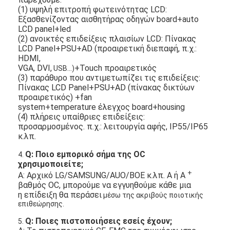
(1) υψηλή επιτροπή φωτεινότητας LCD:
Εξασθενίζοντας αισθητήρας οδηγών board+auto
LCD panel+led
(2) ανοικτές επιδείξεις πλαισίων LCD: Πίνακας
LCD Panel+PSU+AD (προαιρετική διεπαφή, π.χ.:
HDMI,
VGA, DVI,
+Touch προαιρετικός
USB…)
(3) παράθυρο που αντιμετωπίζει τις επιδείξεις:
Πίνακας LCD Panel+PSU+AD (πίνακας δικτύων
προαιρετικός) +fan
system+temperature έλεγχος board+housing
(4) πλήρεις υπαίθριες επιδείξεις:
προσαρμοσμένος. π.χ.: λειτουργία αφής, IP55/IP65
κ.λπ.
Q: Ποιο εμπορικό σήμα της OC
4.
χρησιμοποιείτε;
+
Α: Αρχικό LG/SAMSUNG/AUO/BOE κ.λπ. Α ή Α
βαθμός OC, μπορούμε να εγγυηθούμε κάθε μια
η επίδειξη θα περάσει
μέσω της ακριβούς ποιοτικής
επιθεώρησης.
Q: Ποιες πιστοποιήσεις εσείς έχουν;
5.