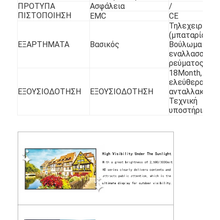
ΠΡΟΤΥΠΑ
Ασφάλεια
/
ΠΙΣΤΟΠΟΙΗΣΗ
EMC
CE
Τηλεχειρισμό
(μπαταρία w/o
ΕΞΑΡΤΗΜΑΤΑ
Βασικός
Βούλωμα δύν
εναλλασσόμε
ρεύματος
18Month,
ελεύθερα
ΕΞΟΥΣΙΟΔΟΤΗΣΗ
ΕΞΟΥΣΙΟΔΟΤΗΣΗ
ανταλλακτικά
Τεχνική
υποστήριξη