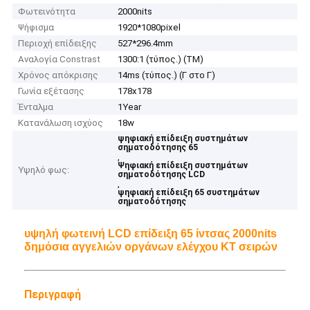
Φωτεινότητα
2000nits
Ψήφισμα
1920*1080pixel
Περιοχή επίδειξης
527*296.4mm
Αναλογία Constrast
1300:1 (τύπος.) (TM)
Χρόνος απόκρισης
14ms (τύπος.) (Γ στο Γ)
Γωνία εξέτασης
178x178
Ένταλμα
1Year
Κατανάλωση ισχύος
18w
ψηφιακή επίδειξη συστημάτων
σηματοδότησης 65
,
Ψηφιακή επίδειξη συστημάτων
Υψηλό φως:
σηματοδότησης LCD
,
ψηφιακή επίδειξη 65 συστημάτων
σηματοδότησης
υψηλή φωτεινή LCD επίδειξη 65 ίντσας 2000nits
δημόσια αγγελιών οργάνων ελέγχου KT σειρών
Περιγραφή