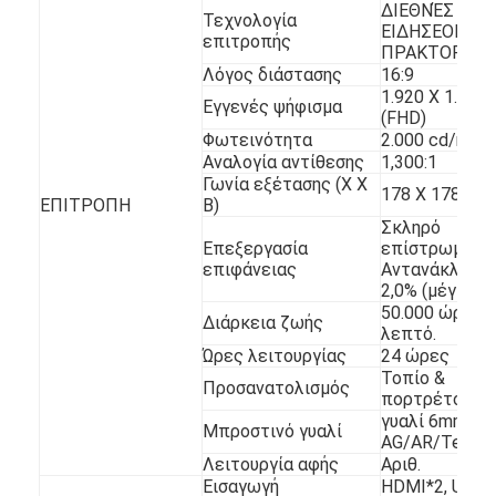
Υπαίθρια ψηφιακή αφίσα
ΔΙΕΘΝΈΣ
Τεχνολογία
ΕΙΔΗΣΕΟΓΡΑ
επιτροπής
ΠΡΑΚΤΟΡΕΊΟ,
Τεντωμένη επιτροπή LCD
Λόγος διάστασης
16:9
1.920 X 1.080
Εγγενές ψήφισμα
(FHD)
Φωτεινότητα
2.000 cd/m2
Αναλογία αντίθεσης
1,300:1
Γωνία εξέτασης (Χ Χ
178 X 178
ΕΠΙΤΡΟΠΗ
Β)
Σκληρό
Επεξεργασία
επίστρωμα (2
επιφάνειας
Αντανάκλαση
2,0% (μέγιστο
50.000 ώρες
Διάρκεια ζωής
λεπτό.
Ώρες λειτουργίας
24 ώρες
Τοπίο &
Προσανατολισμός
πορτρέτο
γυαλί 6mm
Μπροστινό γυαλί
AG/AR/Tempe
Λειτουργία αφής
Αριθ.
Εισαγωγή
HDMI*2, USB