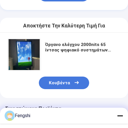
Αποκτήστε Την Καλύτερη Τιμή Για
Όργανο ελέγχου 2000nits 65
ίντσας ψηφιακό συστημάτων
σηματοδότησης LCD διαφημιστικό
αγγελιών επίδειξης δημόσιο
Κουβέντα
Συνιστώμενα Προϊόντα
Fengshi