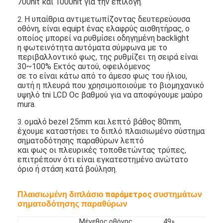
700nit και 1000nit για την επιλογή.
Η υπαίθρια αντιμετωπίζοντας δευτερεύουσα
2.
οθόνη, είναι equipt ένας ελαφρύς αισθητήρας, ο
οποίος μπορεί να ρυθμίσει οδηγημένη backlight
η φωτεινότητα αυτόματα σύμφωνα με το
περιβαλλοντικό φως, της ρυθμίζει τη σειρά είναι
30~100% Εκτός αυτού, οφειλόμενος
σε το είναι κάτω από το άμεσο φως του ήλιου,
αυτή η πλευρά που χρησιμοποιούμε το βιομηχανικό
υψηλό tni LCD Oc βαθμού για να αποφύγουμε μαύρο
mura.
ομαλό bezel 25mm και λεπτό βάθος 80mm,
3.
έχουμε καταστήσει το διπλό πλαισιωμένο σύστημα
σηματοδότησης παραθύρων λεπτό
και φως οι πλευρικές τοποθετώντας τρύπες,
επιτρέπουν ότι είναι εγκατεστημένο ανώτατο
Σπίτι
όριο ή στάση κατά βούληση.
Προϊόντα
παράμετρος
Πλαισιωμένη διπλάσιο
συστημάτων
σηματοδότησης παραθύρων
Βίντεο
Μέγεθος οθόνης
49»