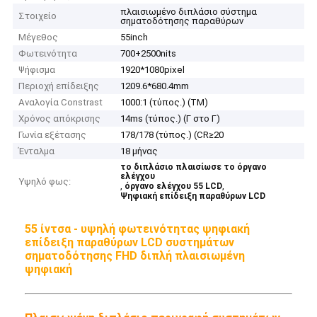
πλαισιωμένο διπλάσιο σύστημα
Στοιχείο
σηματοδότησης παραθύρων
Μέγεθος
55inch
Φωτεινότητα
700+2500nits
Ψήφισμα
1920*1080pixel
Περιοχή επίδειξης
1209.6*680.4mm
Αναλογία Constrast
1000:1 (τύπος.) (TM)
Χρόνος απόκρισης
14ms (τύπος.) (Γ στο Γ)
Γωνία εξέτασης
178/178 (τύπος.) (CR≥20
Ένταλμα
18 μήνας
το διπλάσιο πλαισίωσε το όργανο
ελέγχου
Υψηλό φως:
,
,
όργανο ελέγχου 55 LCD
Ψηφιακή επίδειξη παραθύρων LCD
55 ίντσα - υψηλή φωτεινότητας ψηφιακή
επίδειξη παραθύρων LCD συστημάτων
σηματοδότησης FHD διπλή πλαισιωμένη
ψηφιακή