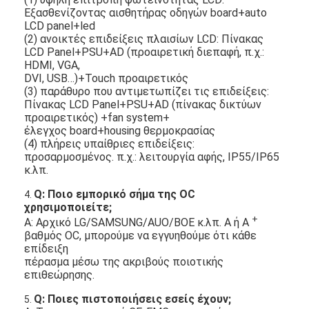
Εξασθενίζοντας αισθητήρας οδηγών board+auto
LCD panel+led
(2) ανοικτές επιδείξεις πλαισίων LCD: Πίνακας
LCD Panel+PSU+AD (προαιρετική διεπαφή, π.χ.:
HDMI, VGA,
DVI, USB…)+Touch προαιρετικός
(3) παράθυρο που αντιμετωπίζει τις επιδείξεις:
Πίνακας LCD Panel+PSU+AD (πίνακας δικτύων
προαιρετικός) +fan system+
έλεγχος board+housing θερμοκρασίας
(4) πλήρεις υπαίθριες επιδείξεις:
προσαρμοσμένος. π.χ.: λειτουργία αφής, IP55/IP65
κ.λπ.
Q: Ποιο εμπορικό σήμα της OC
4.
χρησιμοποιείτε;
+
Α: Αρχικό LG/SAMSUNG/AUO/BOE κ.λπ. Α ή Α
βαθμός OC, μπορούμε να εγγυηθούμε ότι κάθε
επίδειξη
πέρασμα μέσω της ακριβούς ποιοτικής
επιθεώρησης.
Q: Ποιες πιστοποιήσεις εσείς έχουν;
5.