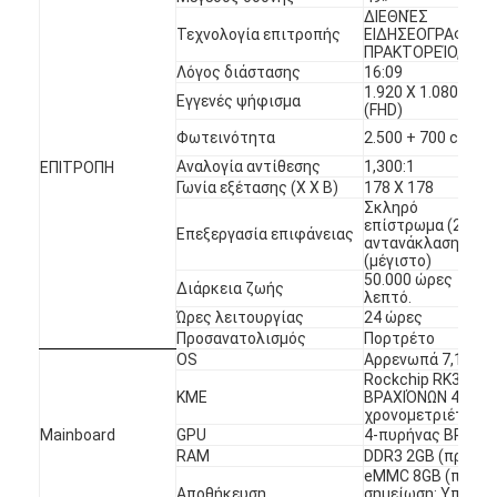
ΔΙΕΘΝΈΣ
Περίπου εμείς
Τεχνολογία επιτροπής
ΕΙΔΗΣΕΟΓΡΑΦΙΚΌ
ΠΡΑΚΤΟΡΕΊΟ,
Γύρος εργοστασίων
Λόγος διάστασης
16:09
1.920 X 1.080
Εγγενές ψήφισμα
(FHD)
Ποιοτικός έλεγχος
Φωτεινότητα
2.500 + 700 cd/m
Αναλογία αντίθεσης
1,300:1
Μας ελάτε σε επαφή με
ΕΠΙΤΡΟΠΗ
Γωνία εξέτασης (Χ Χ Β)
178 X 178
Σκληρό
Ειδήσεις
επίστρωμα (2H),
Επεξεργασία επιφάνειας
αντανάκλαση 2,0%
(μέγιστο)
συνομιλία τώρα
50.000 ώρες
Διάρκεια ζωής
λεπτό.
Ώρες λειτουργίας
24 ώρες
Προσανατολισμός
Πορτρέτο
OS
Αρρενωπά 7,1
Επίδειξη παραθύρων LCD
Rockchip RK3288,
ΚΜΕ
ΒΡΑΧΙΌΝΩΝ 4 πυρ
πλαισιωμένη διπλάσιο οθόνη LCD
χρονομετριέται σ
Mainboard
GPU
4-πυρήνας ΒΡΑΧΙ
RAM
DDR3 2GB (προαιρ
Υπαίθρια επίδειξη LCD
eMMC 8GB (προαιρ
Αποθήκευση
σημείωση: Υποστή