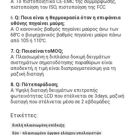
Α: Το πιστοποιητικό CE-EMC της συμμόρφωσης,
πιστοποίηση του ISO, πιστοποίηση της FCC.
Q: Ποια είναι η θερμοκρασία όταν η επιφάνεια
6.
οθόνης πηγαίνει μαύρη;
Α: Ο κανονικός βαθμός πηγαίνει μαύρος άνω των
68℃ ο βιομηχανικός βαθμός πηγαίνει μαύρο πάνω
από 105 ή 110℃.
7. Q: ΠοιοείναιτοMOQ;
Α: Πλαισιωμένη η διπλάσιο δοκιμή δειγμάτων
συστημάτων σηματοδότησης παραθύρων είναι
αποδεκτή, η τιμή είναι διαπραγματεύσιμη για τη
μαζική διαταγή.
8. Q: Πότεπαράδοση;
Α: Υψηλή διαταγή δειγμάτων επιτροπής
φωτεινότητας LCD που στέλνεται σε 3days, μαζική
διαταγή που στέλνεται μέσα σε 2 εβδομάδες.
Ετικέττες:
διπλή πλαισιωμένη επίδειξη
δύο - πλαισιωμένο όργανο ελέγχου υπολογιστών