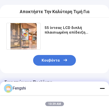
Αποκτήστε Την Καλύτερη Τιμή Για
55 ίντσας LCD διπλή
πλαισιωμένη επίδειξη
παραθύρων LCD οργάνων
ελέγχου FHD ψηφιακή
Κουβέντα
Συνιστώμενα Προϊόντα
Fengshi
10:39 AM