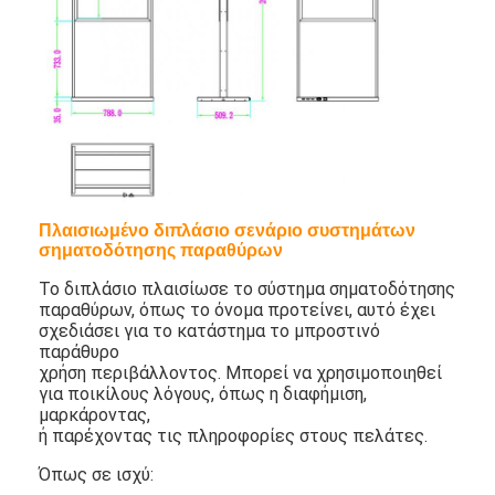
Υπαίθρια ψηφιακή αφίσα
Έξυπνη
ισχύος
ενέργεια -
/
αποταμίευση
Τεντωμένη επιτροπή LCD
Ασφάλεια
/
ΠΡΟΤΥΠΑ
(ΠΙΣΤΟΠΟΙΗΣΗ)
EMC
Η FCC ταξινομεί» 
Προαιρετικός
Η στάση τοποθετε
Ο τηλεχειρισμός (
ΕΞΑΡΤΗΜΑΤΑ
Βασικός
βούλωμα δύναμης
ρεύματος, ανώτατ
18Month, ελεύθερ
ΕΞΟΥΣΙΟΔΟΤΗΣΗ
τεχνική υποστήρι
Πλαισιωμένο διπλάσιο σενάριο συστημάτων
σηματοδότησης παραθύρων
Το διπλάσιο πλαισίωσε το σύστημα σηματοδότησης
παραθύρων, όπως το όνομα προτείνει, αυτό έχει
σχεδιάσει για το κατάστημα το μπροστινό
παράθυρο
χρήση περιβάλλοντος. Μπορεί να χρησιμοποιηθεί
για ποικίλους λόγους, όπως η διαφήμιση,
μαρκάροντας,
ή παρέχοντας τις πληροφορίες στους πελάτες.
Όπως σε ισχύ: