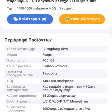
παραθύρων LCD οργάνων ελέγχου FHD ψηφιακή
Τιμή：1400-1600 usd/piece
MOQ：1 κομμάτι
Καλύτερη τιμή
συνομιλία τώρα
Περιγραφή Προϊόντων
Τόπος καταγωγής
Guangdong, Κίνα
Μάρκα
Fengshi
Πιστοποίηση
FCC, CE
Αριθμό μοντέλου
Fsdb550-d25-pd
Ποσότητα
1 κομμάτι
παραγγελίας min
Τιμή
1400-1600 usd/piece
Συσκευασία
Χαρτοκιβώτιο βαρύτητας + ξύλινο
λεπτομέρειες
πλαίσιο εξαγωγής
Χρόνος παράδοσης
15-20 ημέρα εργασίας
Όροι πληρωμής
L/C, D/A, D/P, T/T, MoneyGram
Δυνατότητα
1000 κομμάτι/κομμάτια το μήνα
προσφοράς