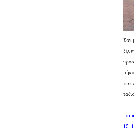
Σαν 
έξυπ
πρόσ
μήκο
των 
ταξι
Για 
1511