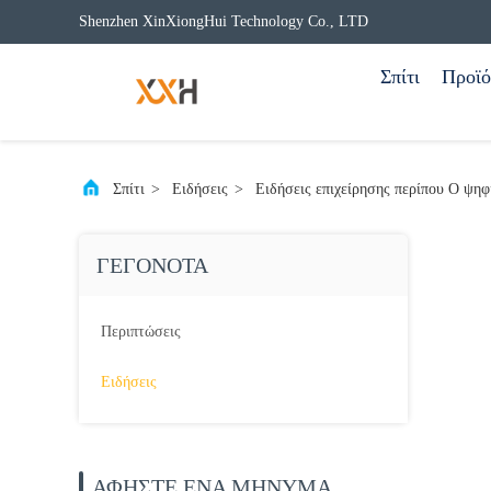
Shenzhen XinXiongHui Technology Co., LTD
Σπίτι
Προϊό
Σπίτι
>
Ειδήσεις
>
Ειδήσεις επιχείρησης περίπου Ο ψηφ
ΓΕΓΟΝΌΤΑ
Περιπτώσεις
Ειδήσεις
ΑΦΗΣΤΕ ΈΝΑ ΜΗΝΥΜΑ