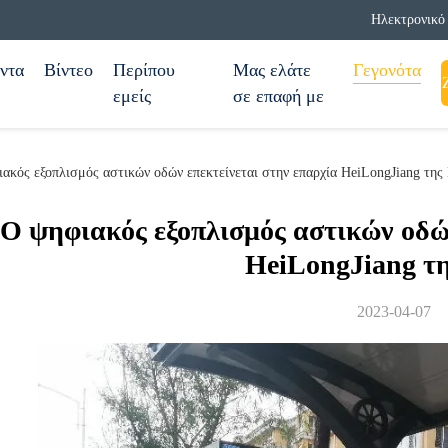
Ηλεκτρονικό 
ντα
Βίντεο
Περίπου
Μας ελάτε
Γεγονότα
εμείς
σε επαφή με
ιακός εξοπλισμός αστικών οδών επεκτείνεται στην επαρχία HeiLongJiang της
Ο ψηφιακός εξοπλισμός αστικών οδών
HeiLongJiang τ
2023-04-07