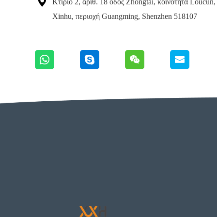

Κτίριο 2, αριθ. 18 οδός Zhongtai, κοινότητα Loucun,
Xinhu, περιοχή Guangming, Shenzhen 518107