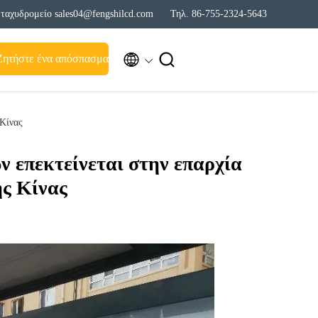
ταχυδρομείο sales04@fengshilcd.com
Τηλ. 86-755-2324-5643


Ζητήστε ένα απόσπασμα
 Κίνας
 επεκτείνεται στην επαρχία
ης Κίνας