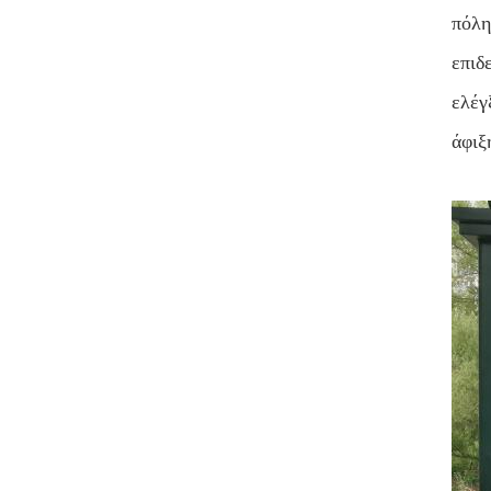
πόλη
επιδ
ελέγ
άφιξ