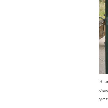
Η κα
σπου
για 