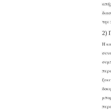
απήχ
διασ
την 
2) 
Η κα
συνε
συμ
περι
ξεκι
δοκι
μπο
περα