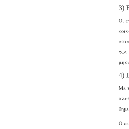
3) 
Οι 
κοιν
απαι
των 
μην
4) 
Με τ
πλη
δημι
Ο αυ