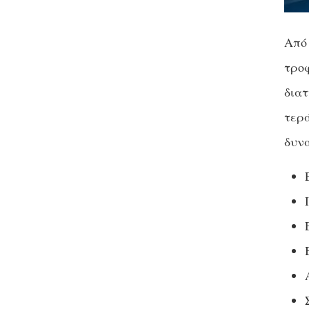
Από 
τροφ
διατ
τερά
δυνα