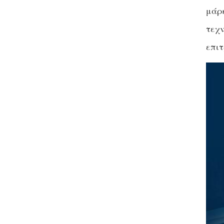
μάρκ
τεχν
επιτ