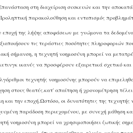
Επανάσταση στη διαχείριση συσκευών και την αποκα
Προληπτική παρακολούθηση και εντοπισμός προβλημά
 εποχή της λήψης αποφάσεων με γνώμονα τα δεδομένα,
ξιοποιήσουν τις τεράστιες ποσότητες πληροφοριών πο
ακή σήμανση, η τεχνητή νοημοσύνη μπορεί να μετατρέψ
ετινγκ ικανές να προσφέρουν εξαιρετικά σχετικό και
λγόριθμοι τεχνητής νοημοσύνης μπορούν να επιμεληθο
ηση στους θεατές.κατ' απαίτηση ή χρονομέτρηση τέλει
η και την εποχή.Ωστόσο, οι δυνατότητες της τεχνητής 
χευμένη παράδοση περιεχομένου, με συνεχή μάθηση κα
ητή νοημοσύνη μπορεί να χρησιμοποιήσει ζωτικής σημ
οφορίες κοινού, όπως συναίσθημα, ηλικία, χρόνο προ