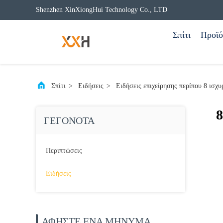
Shenzhen XinXiongHui Technology Co., LTD
Σπίτι
Προϊό
Σπίτι
>
Ειδήσεις
>
Ειδήσεις επιχείρησης περίπου 8 ισχυ
8
ΓΕΓΟΝΌΤΑ
Περιπτώσεις
Ειδήσεις
ΑΦΗΣΤΕ ΈΝΑ ΜΗΝΥΜΑ