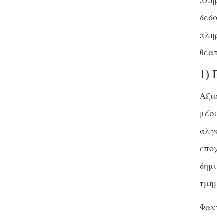
δεδο
πληρ
θεα
1) 
Αξιο
μέσω
αλγό
εποχ
δημ
τμη
Φαντ