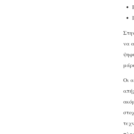
Στην
να α
ψηφι
μάρκ
Οι α
απήχ
ακόμ
στο
τεχν
πληρ