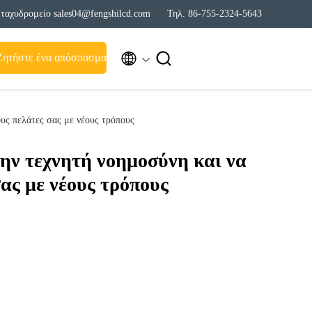
ταχυδρομείο sales04@fengshilcd.com
Τηλ. 86-755-2324-5643


Ζητήστε ένα απόσπασμα
ους πελάτες σας με νέους τρόπους
την τεχνητή νοημοσύνη και να
σας με νέους τρόπους